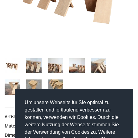
Um unsere Webseite für Sie optimal zu
gestalten und fortlaufend verbessern zu
Artist:
Kaspar Hamacher
können, verwenden wir Cookies. Durch die
weitere Nutzung der Webseite stimmen Sie
Material:
oak
der Verwendung von Cookies zu. Weitere
Dimensions:
90 x 30 x 45 cm Length in the multiple of 30 cm